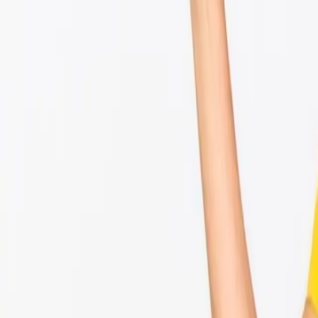
Kernölamazonen
Sie wünschen, wir spielen
Kernölamazonen
Sie wünschen, wir spielen
Ob antike Amazonen in Lederkluft, Mütter im Dirndl und
unterschiedlichsten Rollen die Herzen ihres Publikums. 
letzten 20 Jahren ein Revival und die eine oder ander
Ein kabarettistischer Abend voller Spaß und Nostalgie.
Tickets:
SELECT YOUR TICKETS